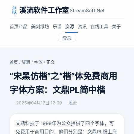
溪流软件工作室
StreamSoft.Net
首页
产品
美刻纸坊
乐谱
资源
资讯
在线工具
关于
登录
首页
/
资源
/
字体
/
正文
“宋黑仿楷”之“楷”体免费商用
字体方案：文鼎PL简中楷
2025年04月17日 12:09
溪流
文鼎科技于 1999年为公众提供了四个字体，可
免费用于商用目的，他们分别是：文鼎PL细上海