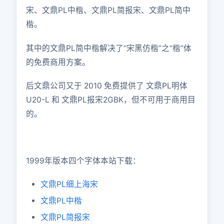
宋、文鼎PL中楷、文鼎PL简报宋、文鼎PL简中
楷。
其中的文鼎PL简中楷解决了“宋黑仿楷”之“楷”体
的免费商用方案。
后文鼎公司又于 2010 免费提供了 文鼎PL明体
U20-L 和 文鼎PL报宋2GBK，但不可用于商用目
的。
1999年版本四个字体本站下载：
文鼎PL细上海宋
文鼎PL中楷
文鼎PL简报宋