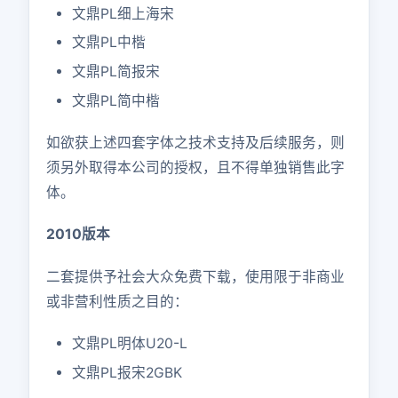
文鼎PL细上海宋
文鼎PL中楷
文鼎PL简报宋
文鼎PL简中楷
如欲获上述四套字体之技术支持及后续服务，则
须另外取得本公司的授权，且不得单独销售此字
体。
2010版本
二套提供予社会大众免费下载，使用限于非商业
或非营利性质之目的：
文鼎PL明体U20-L
文鼎PL报宋2GBK