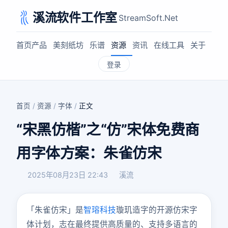
溪流软件工作室
StreamSoft.Net
首页
产品
美刻纸坊
乐谱
资源
资讯
在线工具
关于
登录
首页
/
资源
/
字体
/
正文
“宋黑仿楷”之“仿”宋体免费商
用字体方案：朱雀仿宋
2025年08月23日 22:43
溪流
「朱雀仿宋」是
智瑢科技
璇玑造字的开源仿宋字
体计划，志在最终提供高质量的、支持多语言的